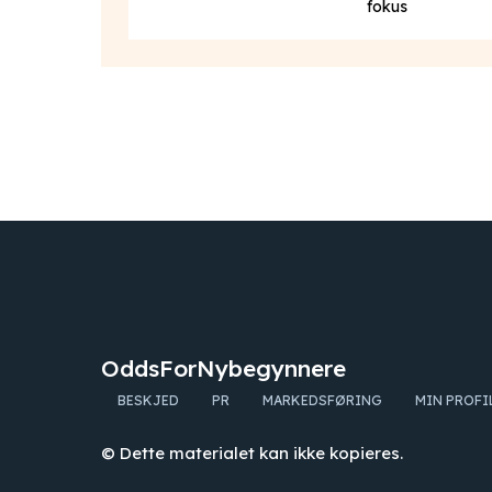
fokus
OddsForNybegynnere
BESKJED
PR
MARKEDSFØRING
MIN PROFI
© Dette materialet kan ikke kopieres.