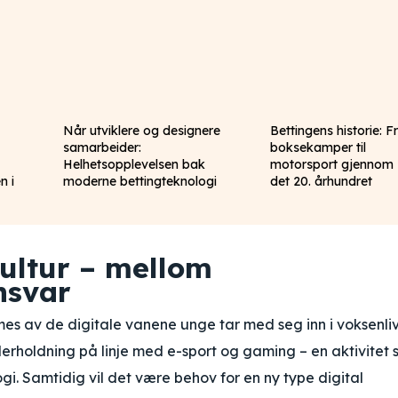
Når utviklere og designere
Bettingens historie: F
samarbeider:
boksekamper til
Helhetsopplevelsen bak
motorsport gjennom
n i
moderne bettingteknologi
det 20. århundret
ultur – mellom
nsvar
rmes av de digitale vanene unge tar med seg inn i voksenliv
derholdning på linje med e-sport og gaming – en aktivitet
gi. Samtidig vil det være behov for en ny type digital