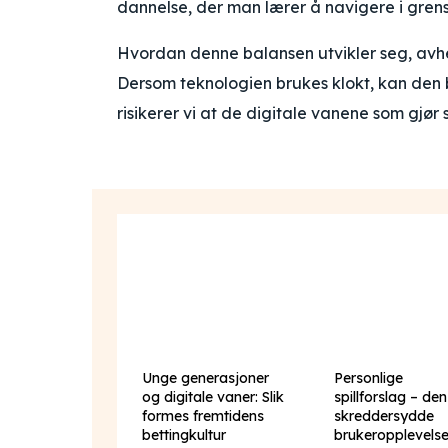
dannelse, der man lærer å navigere i gren
Hvordan denne balansen utvikler seg, avhen
Dersom teknologien brukes klokt, kan den bi
risikerer vi at de digitale vanene som gjør
Unge generasjoner
Personlige
og digitale vaner: Slik
spillforslag – den
formes fremtidens
skreddersydde
bettingkultur
brukeropplevelse