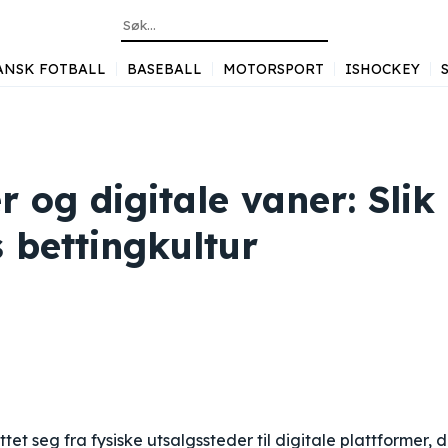
ANSK FOTBALL
BASEBALL
MOTORSPORT
ISHOCKEY
 og digitale vaner: Slik
 bettingkultur
tet seg fra fysiske utsalgssteder til digitale plattformer, 