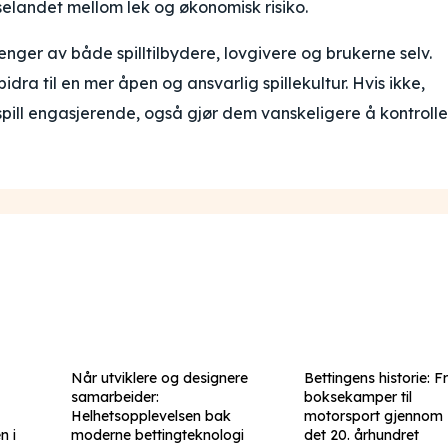
selandet mellom lek og økonomisk risiko.
ger av både spilltilbydere, lovgivere og brukerne selv.
dra til en mer åpen og ansvarlig spillekultur. Hvis ikke,
 spill engasjerende, også gjør dem vanskeligere å kontrolle
Når utviklere og designere
Bettingens historie: F
samarbeider:
boksekamper til
Helhetsopplevelsen bak
motorsport gjennom
n i
moderne bettingteknologi
det 20. århundret