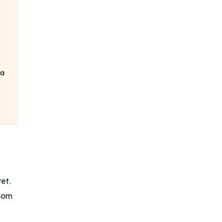
ra
et.
 som