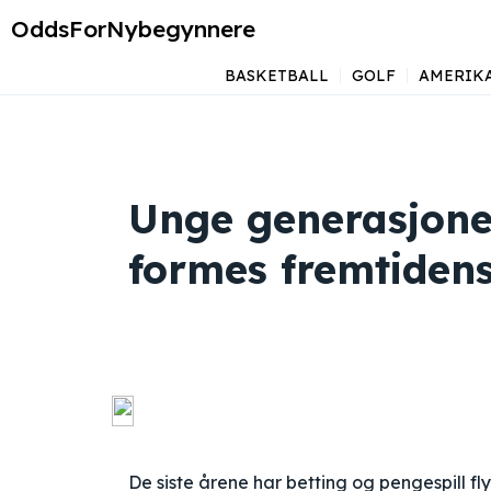
OddsForNybegynnere
BASKETBALL
GOLF
AMERIK
Unge generasjoner
formes fremtidens
De siste årene har betting og pengespill flyt