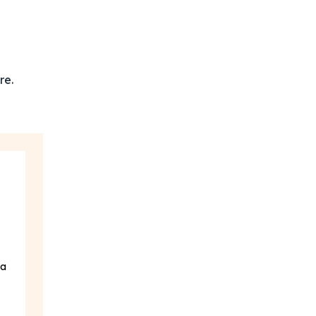
re.
ra