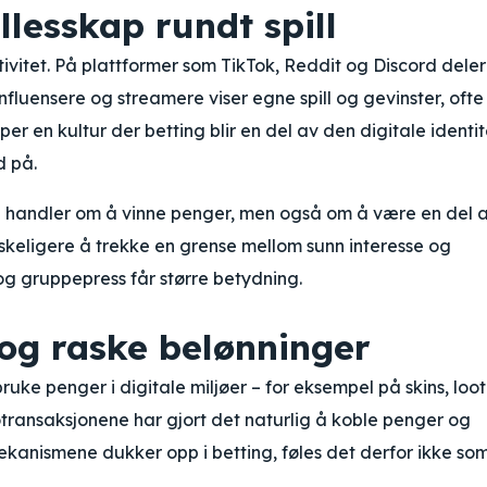
llesskap rundt spill
ktivitet. På plattformer som TikTok, Reddit og Discord deler
 influensere og streamere viser egne spill og gevinster, ofte
er en kultur der betting blir en del av den digitale identi
d på.
re handler om å vinne penger, men også om å være en del a
skeligere å trekke en grense mellom sunn interesse og
og gruppepress får større betydning.
og raske belønninger
ke penger i digitale miljøer – for eksempel på skins, loot
krotransaksjonene har gjort det naturlig å koble penger og
anismene dukker opp i betting, føles det derfor ikke som