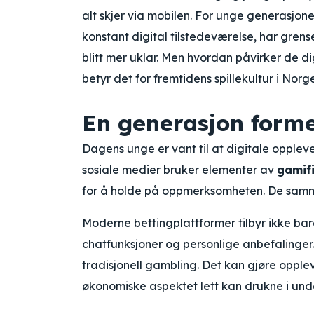
alt skjer via mobilen. For unge generasjon
konstant digital tilstedeværelse, har gre
blitt mer uklar. Men hvordan påvirker de d
betyr det for fremtidens spillekultur i Norg
En generasjon forme
Dagens unge er vant til at digitale oppleve
sosiale medier bruker elementer av
gamif
for å holde på oppmerksomheten. De samm
Moderne bettingplattformer tilbyr ikke bare
chatfunksjoner og personlige anbefalinger.
tradisjonell gambling. Det kan gjøre opple
økonomiske aspektet lett kan drukne i und