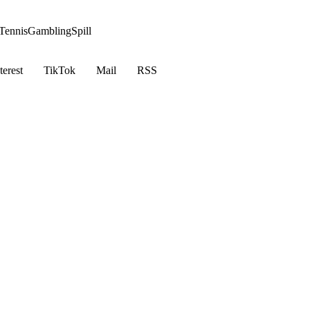
Tennis
Gambling
Spill
terest
TikTok
Mail
RSS