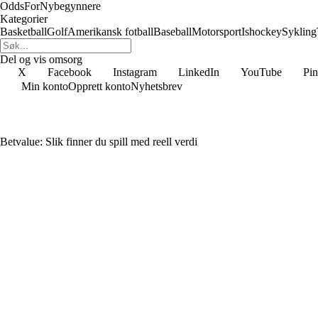
OddsForNybegynnere
Kategorier
Basketball
Golf
Amerikansk fotball
Baseball
Motorsport
Ishockey
Sykling
Del og vis omsorg
X
Facebook
Instagram
LinkedIn
YouTube
Pin
Min konto
Opprett konto
Nyhetsbrev
Betvalue: Slik finner du spill med reell verdi