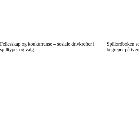
Fellesskap og konkurranse – sosiale drivkrefter i
Spillordboken s
spilltyper og valg
begreper på tvers