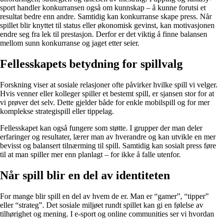
sport handler konkurransen også om kunnskap – å kunne forutsi et
resultat bedre enn andre. Samtidig kan konkurranse skape press. Når
spillet blir knyttet til status eller økonomisk gevinst, kan motivasjonen
endre seg fra lek til prestasjon. Derfor er det viktig å finne balansen
mellom sunn konkurranse og jaget etter seier.
Fellesskapets betydning for spillvalg
Forskning viser at sosiale relasjoner ofte påvirker hvilke spill vi velger.
Hvis venner eller kolleger spiller et bestemt spill, er sjansen stor for at
vi prøver det selv. Dette gjelder både for enkle mobilspill og for mer
komplekse strategispill eller tippelag.
Fellesskapet kan også fungere som støtte. I grupper der man deler
erfaringer og resultater, lærer man av hverandre og kan utvikle en mer
bevisst og balansert tilnærming til spill. Samtidig kan sosialt press føre
til at man spiller mer enn planlagt – for ikke å falle utenfor.
Når spill blir en del av identiteten
For mange blir spill en del av hvem de er. Man er “gamer”, “tipper”
eller “strateg”. Det sosiale miljøet rundt spillet kan gi en følelse av
tilhørighet og mening. I e-sport og online communities ser vi hvordan