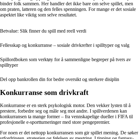
binder folk sammen. Her handler det ikke bare om selve spillet, men
om praten, latteren og den felles spenningen. For mange er det sosiale
aspektet like viktig som selve resultatet.
Betvalue: Slik finner du spill med reell verdi
Fellesskap og konkurranse – sosiale drivkrefter i spilltyper og valg
Spillordboken som verktøy for å sammenligne begreper på tvers av
spilltyper
Del opp bankrollen din for bedre oversikt og sterkere disiplin
Konkurranse som drivkraft
Konkurranse er en sterk psykologisk motor. Den vekker lysten til å
prestere, forbedre seg og måle seg mot andre. I spillverdenen kan
konkurransen ta mange former – fra vennskapelige dueller i FIFA til
profesjonelle e-sportturneringer med store pengepremier.
For noen er det nettopp konkurransen som gir spillet mening. De søker
utfordringen, strategien og følelsen av mestring. I tipping og fantasy-