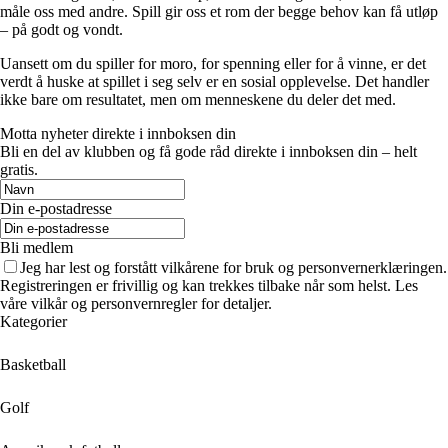
måle oss med andre. Spill gir oss et rom der begge behov kan få utløp
– på godt og vondt.
Uansett om du spiller for moro, for spenning eller for å vinne, er det
verdt å huske at spillet i seg selv er en sosial opplevelse. Det handler
ikke bare om resultatet, men om menneskene du deler det med.
Motta nyheter direkte i innboksen din
Bli en del av klubben og få gode råd direkte i innboksen din – helt
gratis.
Din e-postadresse
Bli medlem
Jeg har lest og forstått vilkårene for bruk og personvernerklæringen.
Registreringen er frivillig og kan trekkes tilbake når som helst. Les
våre vilkår og personvernregler for detaljer.
Kategorier
Basketball
Golf