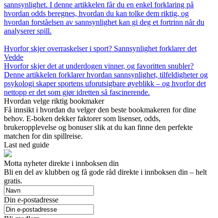
sannsynlighet. I denne artikkelen får du en enkel forklaring på
hvordan odds beregnes, hvordan du kan tolke dem riktig, og
hvordan forståelsen av sannsynlighet kan gi deg et fortrinn når du
analyserer spill.
Hvorfor skjer overraskelser i sport? Sannsynlighet forklarer det
Vedde
Hvorfor skjer det at underdogen vinner, og favoritten snubler?
Denne artikkelen forklarer hvordan sannsynlighet, tilfeldigheter og
psykologi skaper sportens uforutsigbare øyeblikk – og hvorfor det
nettopp er det som gjør idretten så fascinerende.
Hvordan velge riktig bookmaker
Få innsikt i hvordan du velger den beste bookmakeren for dine
behov. E-boken dekker faktorer som lisenser, odds,
brukeropplevelse og bonuser slik at du kan finne den perfekte
matchen for din spillreise.
Last ned guide
Motta nyheter direkte i innboksen din
Bli en del av klubben og få gode råd direkte i innboksen din – helt
gratis.
Din e-postadresse