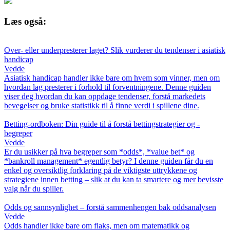
Læs også:
Over- eller underpresterer laget? Slik vurderer du tendenser i asiatisk
handicap
Vedde
Asiatisk handicap handler ikke bare om hvem som vinner, men om
hvordan lag presterer i forhold til forventningene. Denne guiden
viser deg hvordan du kan oppdage tendenser, forstå markedets
bevegelser og bruke statistikk til å finne verdi i spillene dine.
Betting-ordboken: Din guide til å forstå bettingstrategier og -
begreper
Vedde
Er du usikker på hva begreper som *odds*, *value bet* og
*bankroll management* egentlig betyr? I denne guiden får du en
enkel og oversiktlig forklaring på de viktigste uttrykkene og
strategiene innen betting – slik at du kan ta smartere og mer bevisste
valg når du spiller.
Odds og sannsynlighet – forstå sammenhengen bak oddsanalysen
Vedde
Odds handler ikke bare om flaks, men om matematikk og