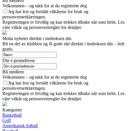
Bli medlem
Velkommen – og takk for at du registrerte deg
Jeg har lest og forstått vilkårene for bruk og
personvernerklæringen.
Registreringen er frivillig og kan trekkes tilbake når som helst. Les
våre vilkår og personvernregler for detaljer.
Motta nyheter direkte i innboksen din
Bli en del av klubben og få gode råd direkte i innboksen din – helt
gratis.
Din e-postadresse
Bli medlem
Velkommen – og takk for at du registrerte deg
Jeg har lest og forstått vilkårene for bruk og
personvernerklæringen.
Registreringen er frivillig og kan trekkes tilbake når som helst. Les
våre vilkår og personvernregler for detaljer.
Kategorier
Basketball
Golf
Amerikansk fotball
Baseball