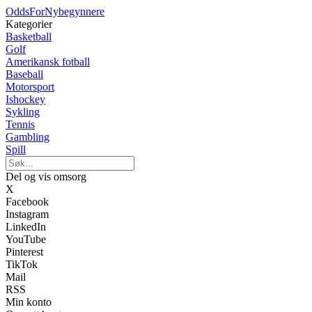
OddsForNybegynnere
Kategorier
Basketball
Golf
Amerikansk fotball
Baseball
Motorsport
Ishockey
Sykling
Tennis
Gambling
Spill
Del og vis omsorg
X
Facebook
Instagram
LinkedIn
YouTube
Pinterest
TikTok
Mail
RSS
Min konto