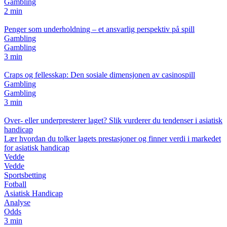
Gambling
2 min
Penger som underholdning – et ansvarlig perspektiv på spill
Gambling
Gambling
3 min
Craps og fellesskap: Den sosiale dimensjonen av casinospill
Gambling
Gambling
3 min
Over- eller underpresterer laget? Slik vurderer du tendenser i asiatisk
handicap
Lær hvordan du tolker lagets prestasjoner og finner verdi i markedet
for asiatisk handicap
Vedde
Vedde
Sportsbetting
Fotball
Asiatisk Handicap
Analyse
Odds
3 min