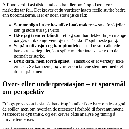
Å finne verdi i asiatisk handicap handler om å oppdage hvor
markedet tar feil. Det krever at du vurderer lagets reelle styrke bedre
enn bookmakerne. Her er noen strategiske råd:
Sammenlign linjer hos ulike bookmakere
– små forskjeller
kan gi store utslag i verdi.
Ikke jag trender blindt
– et lag som har dekket linjen mange
ganger, er ikke nødvendigvis et “sikkert” spill neste gang.
Se på motivasjon og kampkontekst
– et lag som allerede
har sikret seriegullet, kan spille mindre intenst, selv om de
normalt er sterke.
Bruk data, men forstå spillet
– statistikk er et verktøy, ikke
en fasit. Se kampene, og vurder om tallene stemmer med det
du ser på banen.
Over- eller underprestasjon – et spørsmål
om perspektiv
Et lags prestasjon i asiatisk handicap handler ikke bare om hvor godt
de spiller, men om hvordan de presterer i forhold til forventningene.
Markedet er dynamisk, og det krever både analyse og timing å
utnytte tendenser.