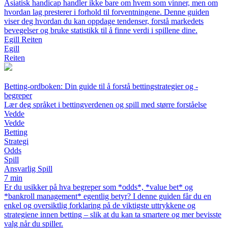
Asiatisk handicap handler ikke bare om hvem som vinner, men om
hvordan lag presterer i forhold til forventningene. Denne guiden
viser deg hvordan du kan oppdage tendenser, forstå markedets
bevegelser og bruke statistikk til å finne verdi i spillene dine.
Egill Reiten
Egill
Reiten
Betting-ordboken: Din guide til å forstå bettingstrategier og -
begreper
Lær deg språket i bettingverdenen og spill med større forståelse
Vedde
Vedde
Betting
Strategi
Odds
Spill
Ansvarlig Spill
7 min
Er du usikker på hva begreper som *odds*, *value bet* og
*bankroll management* egentlig betyr? I denne guiden får du en
enkel og oversiktlig forklaring på de viktigste uttrykkene og
strategiene innen betting – slik at du kan ta smartere og mer bevisste
valg når du spiller.