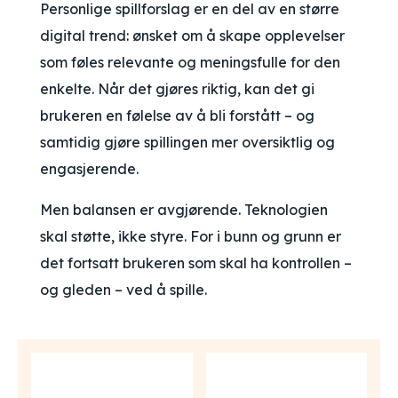
Personlige spillforslag er en del av en større
digital trend: ønsket om å skape opplevelser
som føles relevante og meningsfulle for den
enkelte. Når det gjøres riktig, kan det gi
brukeren en følelse av å bli forstått – og
samtidig gjøre spillingen mer oversiktlig og
engasjerende.
Men balansen er avgjørende. Teknologien
skal støtte, ikke styre. For i bunn og grunn er
det fortsatt brukeren som skal ha kontrollen –
og gleden – ved å spille.