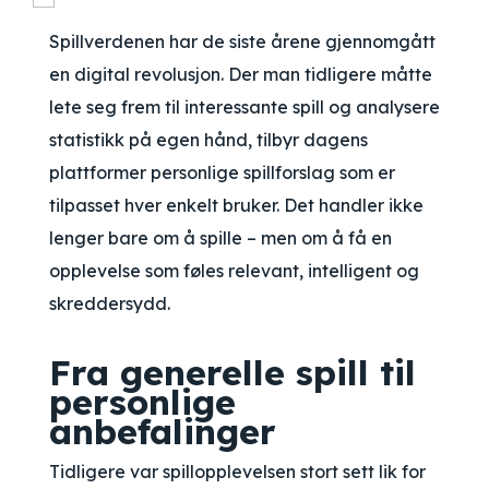
Spillverdenen har de siste årene gjennomgått
en digital revolusjon. Der man tidligere måtte
lete seg frem til interessante spill og analysere
statistikk på egen hånd, tilbyr dagens
plattformer personlige spillforslag som er
tilpasset hver enkelt bruker. Det handler ikke
lenger bare om å spille – men om å få en
opplevelse som føles relevant, intelligent og
skreddersydd.
Fra generelle spill til
personlige
anbefalinger
Tidligere var spillopplevelsen stort sett lik for