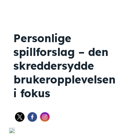
Personlige
spillforslag – den
skreddersydde
brukeropplevelsen
i fokus