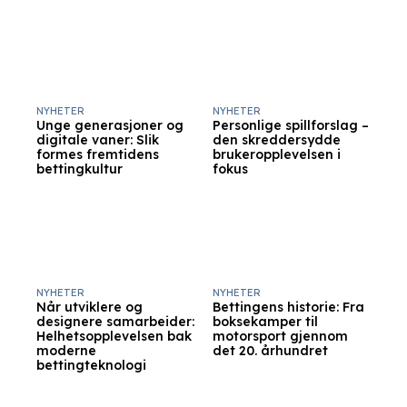
NYHETER
NYHETER
Unge generasjoner og
Personlige spillforslag –
digitale vaner: Slik
den skreddersydde
formes fremtidens
brukeropplevelsen i
bettingkultur
fokus
NYHETER
NYHETER
Når utviklere og
Bettingens historie: Fra
designere samarbeider:
boksekamper til
Helhetsopplevelsen bak
motorsport gjennom
moderne
det 20. århundret
bettingteknologi