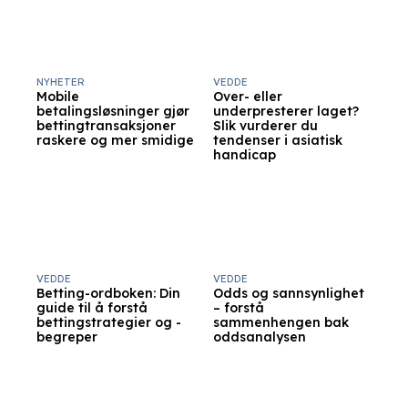
NYHETER
VEDDE
Mobile
Over- eller
betalingsløsninger gjør
underpresterer laget?
bettingtransaksjoner
Slik vurderer du
raskere og mer smidige
tendenser i asiatisk
handicap
VEDDE
VEDDE
Betting-ordboken: Din
Odds og sannsynlighet
guide til å forstå
– forstå
bettingstrategier og -
sammenhengen bak
begreper
oddsanalysen