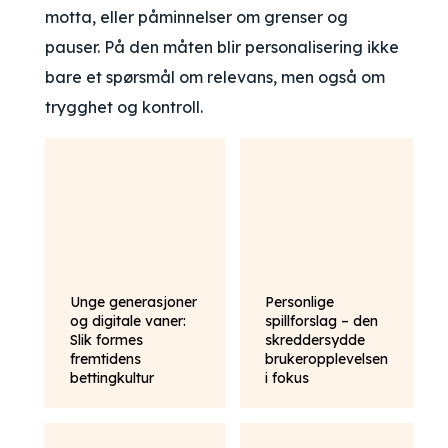
motta, eller påminnelser om grenser og
pauser. På den måten blir personalisering ikke
bare et spørsmål om relevans, men også om
trygghet og kontroll.
Unge generasjoner
Personlige
og digitale vaner:
spillforslag – den
Slik formes
skreddersydde
fremtidens
brukeropplevelsen
bettingkultur
i fokus