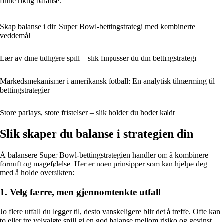
finne riktig balanse.
Skap balanse i din Super Bowl-bettingstrategi med kombinerte
veddemål
Lær av dine tidligere spill – slik finpusser du din bettingstrategi
Markedsmekanismer i amerikansk fotball: En analytisk tilnærming til
bettingstrategier
Store parlays, store fristelser – slik holder du hodet kaldt
Slik skaper du balanse i strategien din
Å balansere Super Bowl-bettingstrategien handler om å kombinere
fornuft og magefølelse. Her er noen prinsipper som kan hjelpe deg
med å holde oversikten:
1. Velg færre, men gjennomtenkte utfall
Jo flere utfall du legger til, desto vanskeligere blir det å treffe. Ofte kan
to eller tre velvalgte spill gi en god balanse mellom risiko og gevinst.