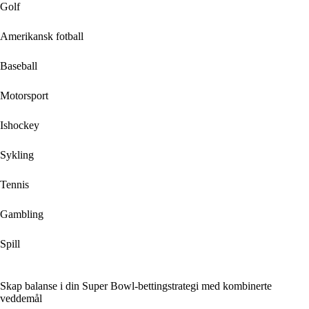
Golf
Amerikansk fotball
Baseball
Motorsport
Ishockey
Sykling
Tennis
Gambling
Spill
Skap balanse i din Super Bowl-bettingstrategi med kombinerte
veddemål