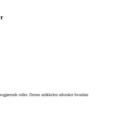
er
avgjørende roller. Denne artikkelen utforsker hvordan