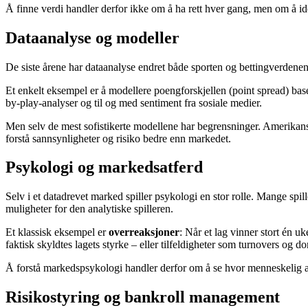
Å finne verdi handler derfor ikke om å ha rett hver gang, men om å ide
Dataanalyse og modeller
De siste årene har dataanalyse endret både sporten og bettingverdenen.
Et enkelt eksempel er å modellere poengforskjellen (point spread) base
by-play-analyser og til og med sentiment fra sosiale medier.
Men selv de mest sofistikerte modellene har begrensninger. Amerikansk
forstå sannsynligheter og risiko bedre enn markedet.
Psykologi og markedsatferd
Selv i et datadrevet marked spiller psykologi en stor rolle. Mange spille
muligheter for den analytiske spilleren.
Et klassisk eksempel er
overreaksjoner
: Når et lag vinner stort én 
faktisk skyldtes lagets styrke – eller tilfeldigheter som turnovers og 
Å forstå markedspsykologi handler derfor om å se hvor menneskelig atfe
Risikostyring og bankroll management