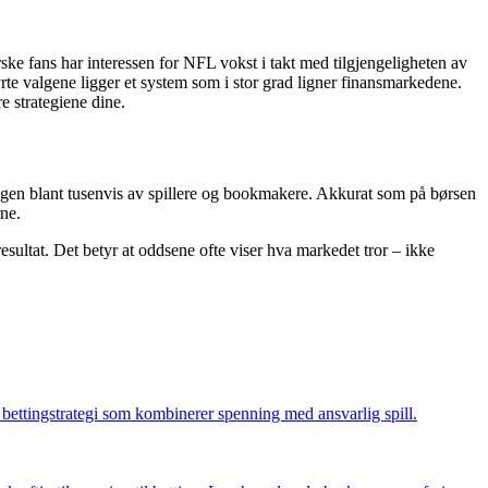
ske fans har interessen for NFL vokst i takt med tilgjengeligheten av
rte valgene ligger et system som i stor grad ligner finansmarkedene.
 strategiene dine.
ingen blant tusenvis av spillere og bookmakere. Akkurat som på børsen
rne.
esultat. Det betyr at oddsene ofte viser hva markedet tror – ikke
ettingstrategi som kombinerer spenning med ansvarlig spill.