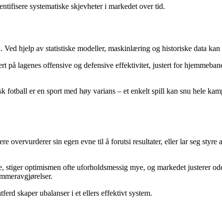
ntifisere systematiske skjevheter i markedet over tid.
 Ved hjelp av statistiske modeller, maskinlæring og historiske data kan 
rt på lagenes offensive og defensive effektivitet, justert for hjemmeban
 fotball er en sport med høy varians – et enkelt spill kan snu hele kamp
re overvurderer sin egen evne til å forutsi resultater, eller lar seg styre
uke, stiger optimismen ofte uforholdsmessig mye, og markedet justerer o
dommeravgjørelser.
rd skaper ubalanser i et ellers effektivt system.