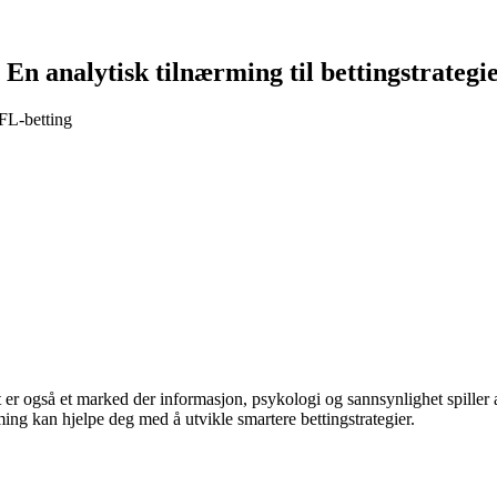
n analytisk tilnærming til bettingstrategi
NFL-betting
er også et marked der informasjon, psykologi og sannsynlighet spiller 
g kan hjelpe deg med å utvikle smartere bettingstrategier.