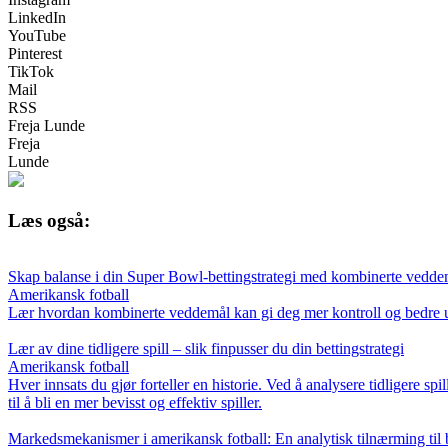
LinkedIn
YouTube
Pinterest
TikTok
Mail
RSS
Freja Lunde
Freja
Lunde
Læs også:
Skap balanse i din Super Bowl-bettingstrategi med kombinerte vedde
Amerikansk fotball
Lær hvordan kombinerte veddemål kan gi deg mer kontroll og bedre ut
Lær av dine tidligere spill – slik finpusser du din bettingstrategi
Amerikansk fotball
Hver innsats du gjør forteller en historie. Ved å analysere tidligere 
til å bli en mer bevisst og effektiv spiller.
Markedsmekanismer i amerikansk fotball: En analytisk tilnærming til b