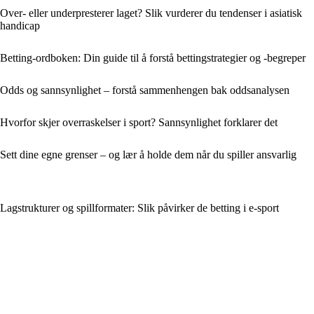
Over- eller underpresterer laget? Slik vurderer du tendenser i asiatisk
handicap
Betting-ordboken: Din guide til å forstå bettingstrategier og -begreper
Odds og sannsynlighet – forstå sammenhengen bak oddsanalysen
Hvorfor skjer overraskelser i sport? Sannsynlighet forklarer det
Sett dine egne grenser – og lær å holde dem når du spiller ansvarlig
Lagstrukturer og spillformater: Slik påvirker de betting i e-sport