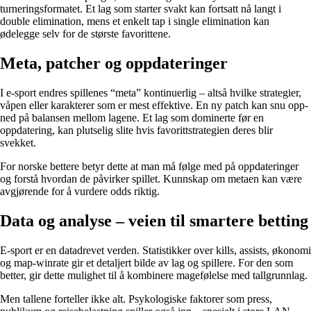
turneringsformatet. Et lag som starter svakt kan fortsatt nå langt i
double elimination, mens et enkelt tap i single elimination kan
ødelegge selv for de største favorittene.
Meta, patcher og oppdateringer
I e-sport endres spillenes “meta” kontinuerlig – altså hvilke strategier,
våpen eller karakterer som er mest effektive. En ny patch kan snu opp-
ned på balansen mellom lagene. Et lag som dominerte før en
oppdatering, kan plutselig slite hvis favorittstrategien deres blir
svekket.
For norske bettere betyr dette at man må følge med på oppdateringer
og forstå hvordan de påvirker spillet. Kunnskap om metaen kan være
avgjørende for å vurdere odds riktig.
Data og analyse – veien til smartere betting
E-sport er en datadrevet verden. Statistikker over kills, assists, økonomi
og map-winrate gir et detaljert bilde av lag og spillere. For den som
better, gir dette mulighet til å kombinere magefølelse med tallgrunnlag.
Men tallene forteller ikke alt. Psykologiske faktorer som press,