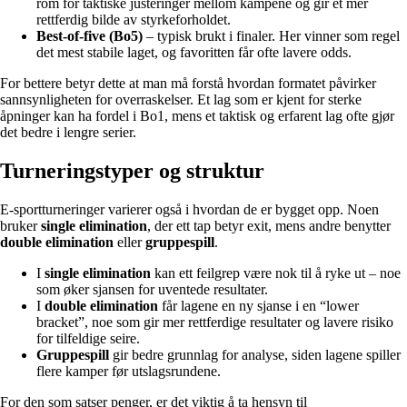
rom for taktiske justeringer mellom kampene og gir et mer
rettferdig bilde av styrkeforholdet.
Best-of-five (Bo5)
– typisk brukt i finaler. Her vinner som regel
det mest stabile laget, og favoritten får ofte lavere odds.
For bettere betyr dette at man må forstå hvordan formatet påvirker
sannsynligheten for overraskelser. Et lag som er kjent for sterke
åpninger kan ha fordel i Bo1, mens et taktisk og erfarent lag ofte gjør
det bedre i lengre serier.
Turneringstyper og struktur
E-sportturneringer varierer også i hvordan de er bygget opp. Noen
bruker
single elimination
, der ett tap betyr exit, mens andre benytter
double elimination
eller
gruppespill
.
I
single elimination
kan ett feilgrep være nok til å ryke ut – noe
som øker sjansen for uventede resultater.
I
double elimination
får lagene en ny sjanse i en “lower
bracket”, noe som gir mer rettferdige resultater og lavere risiko
for tilfeldige seire.
Gruppespill
gir bedre grunnlag for analyse, siden lagene spiller
flere kamper før utslagsrundene.
For den som satser penger, er det viktig å ta hensyn til