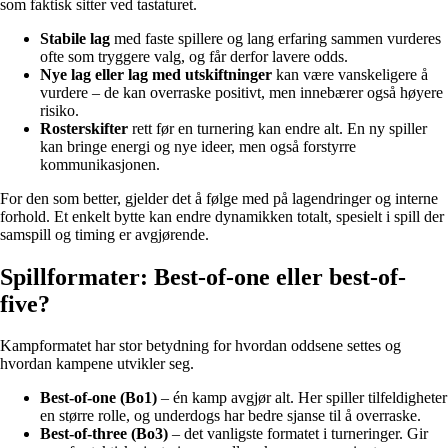
som faktisk sitter ved tastaturet.
Stabile lag
med faste spillere og lang erfaring sammen vurderes
ofte som tryggere valg, og får derfor lavere odds.
Nye lag eller lag med utskiftninger
kan være vanskeligere å
vurdere – de kan overraske positivt, men innebærer også høyere
risiko.
Rosterskifter
rett før en turnering kan endre alt. En ny spiller
kan bringe energi og nye ideer, men også forstyrre
kommunikasjonen.
For den som better, gjelder det å følge med på lagendringer og interne
forhold. Et enkelt bytte kan endre dynamikken totalt, spesielt i spill der
samspill og timing er avgjørende.
Spillformater: Best-of-one eller best-of-
five?
Kampformatet har stor betydning for hvordan oddsene settes og
hvordan kampene utvikler seg.
Best-of-one (Bo1)
– én kamp avgjør alt. Her spiller tilfeldigheter
en større rolle, og underdogs har bedre sjanse til å overraske.
Best-of-three (Bo3)
– det vanligste formatet i turneringer. Gir