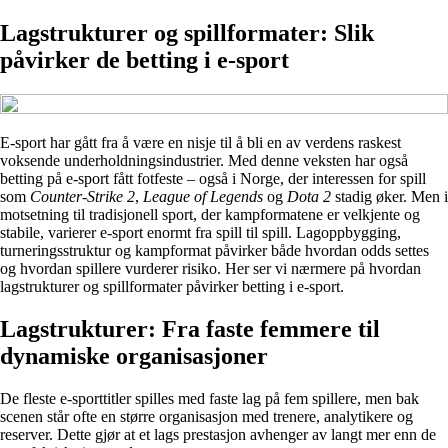
Lagstrukturer og spillformater: Slik
påvirker de betting i e-sport
E-sport har gått fra å være en nisje til å bli en av verdens raskest
voksende underholdningsindustrier. Med denne veksten har også
betting på e-sport fått fotfeste – også i Norge, der interessen for spill
som
Counter-Strike 2
,
League of Legends
og
Dota 2
stadig øker. Men i
motsetning til tradisjonell sport, der kampformatene er velkjente og
stabile, varierer e-sport enormt fra spill til spill. Lagoppbygging,
turneringsstruktur og kampformat påvirker både hvordan odds settes
og hvordan spillere vurderer risiko. Her ser vi nærmere på hvordan
lagstrukturer og spillformater påvirker betting i e-sport.
Lagstrukturer: Fra faste femmere til
dynamiske organisasjoner
De fleste e-sporttitler spilles med faste lag på fem spillere, men bak
scenen står ofte en større organisasjon med trenere, analytikere og
reserver. Dette gjør at et lags prestasjon avhenger av langt mer enn de