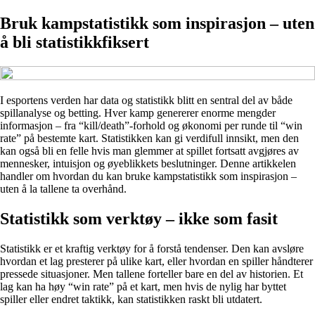
Bruk kampstatistikk som inspirasjon – uten
å bli statistikkfiksert
I esportens verden har data og statistikk blitt en sentral del av både
spillanalyse og betting. Hver kamp genererer enorme mengder
informasjon – fra “kill/death”-forhold og økonomi per runde til “win
rate” på bestemte kart. Statistikken kan gi verdifull innsikt, men den
kan også bli en felle hvis man glemmer at spillet fortsatt avgjøres av
mennesker, intuisjon og øyeblikkets beslutninger. Denne artikkelen
handler om hvordan du kan bruke kampstatistikk som inspirasjon –
uten å la tallene ta overhånd.
Statistikk som verktøy – ikke som fasit
Statistikk er et kraftig verktøy for å forstå tendenser. Den kan avsløre
hvordan et lag presterer på ulike kart, eller hvordan en spiller håndterer
pressede situasjoner. Men tallene forteller bare en del av historien. Et
lag kan ha høy “win rate” på et kart, men hvis de nylig har byttet
spiller eller endret taktikk, kan statistikken raskt bli utdatert.