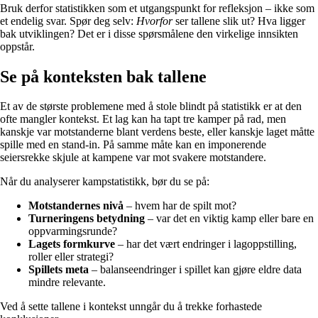
Bruk derfor statistikken som et utgangspunkt for refleksjon – ikke som
et endelig svar. Spør deg selv:
Hvorfor
ser tallene slik ut? Hva ligger
bak utviklingen? Det er i disse spørsmålene den virkelige innsikten
oppstår.
Se på konteksten bak tallene
Et av de største problemene med å stole blindt på statistikk er at den
ofte mangler kontekst. Et lag kan ha tapt tre kamper på rad, men
kanskje var motstanderne blant verdens beste, eller kanskje laget måtte
spille med en stand-in. På samme måte kan en imponerende
seiersrekke skjule at kampene var mot svakere motstandere.
Når du analyserer kampstatistikk, bør du se på:
Motstandernes nivå
– hvem har de spilt mot?
Turneringens betydning
– var det en viktig kamp eller bare en
oppvarmingsrunde?
Lagets formkurve
– har det vært endringer i lagoppstilling,
roller eller strategi?
Spillets meta
– balanseendringer i spillet kan gjøre eldre data
mindre relevante.
Ved å sette tallene i kontekst unngår du å trekke forhastede