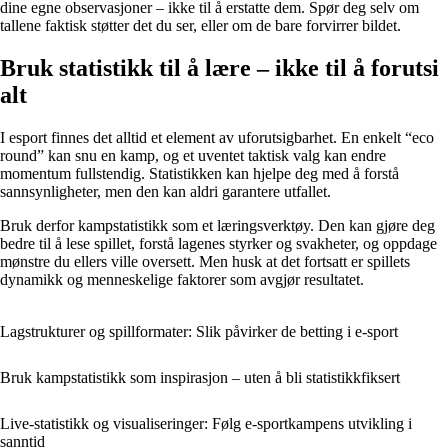
dine egne observasjoner – ikke til å erstatte dem. Spør deg selv om
tallene faktisk støtter det du ser, eller om de bare forvirrer bildet.
Bruk statistikk til å lære – ikke til å forutsi
alt
I esport finnes det alltid et element av uforutsigbarhet. En enkelt “eco
round” kan snu en kamp, og et uventet taktisk valg kan endre
momentum fullstendig. Statistikken kan hjelpe deg med å forstå
sannsynligheter, men den kan aldri garantere utfallet.
Bruk derfor kampstatistikk som et læringsverktøy. Den kan gjøre deg
bedre til å lese spillet, forstå lagenes styrker og svakheter, og oppdage
mønstre du ellers ville oversett. Men husk at det fortsatt er spillets
dynamikk og menneskelige faktorer som avgjør resultatet.
Lagstrukturer og spillformater: Slik påvirker de betting i e-sport
Bruk kampstatistikk som inspirasjon – uten å bli statistikkfiksert
Live-statistikk og visualiseringer: Følg e-sportkampens utvikling i
sanntid