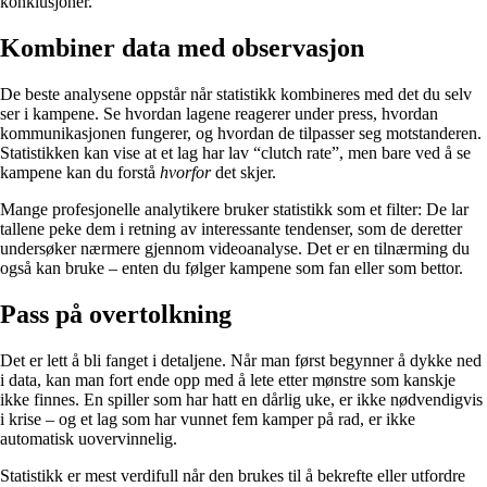
konklusjoner.
Kombiner data med observasjon
De beste analysene oppstår når statistikk kombineres med det du selv
ser i kampene. Se hvordan lagene reagerer under press, hvordan
kommunikasjonen fungerer, og hvordan de tilpasser seg motstanderen.
Statistikken kan vise at et lag har lav “clutch rate”, men bare ved å se
kampene kan du forstå
hvorfor
det skjer.
Mange profesjonelle analytikere bruker statistikk som et filter: De lar
tallene peke dem i retning av interessante tendenser, som de deretter
undersøker nærmere gjennom videoanalyse. Det er en tilnærming du
også kan bruke – enten du følger kampene som fan eller som bettor.
Pass på overtolkning
Det er lett å bli fanget i detaljene. Når man først begynner å dykke ned
i data, kan man fort ende opp med å lete etter mønstre som kanskje
ikke finnes. En spiller som har hatt en dårlig uke, er ikke nødvendigvis
i krise – og et lag som har vunnet fem kamper på rad, er ikke
automatisk uovervinnelig.
Statistikk er mest verdifull når den brukes til å bekrefte eller utfordre