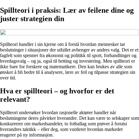
Spillteori i praksis: Lær av feilene dine og
juster strategien din
Spillteori handler i sin kjerne om å forstå hvordan mennesker tar
beslutninger i situasjoner der utfallet avhenger av andres valg. Det er et
fagfelt som spenner fra økonomi og politikk til sport, forhandlinger og
hverdagsvalg – og ja, også til betting og investering. Men spillteori er
ikke bare for forskere og matematikere. Den kan brukes av alle som
ønsker å bli bedre til å analysere, lære av feil og tilpasse strategien sin
over tid.
Hva er spillteori – og hvorfor er det
relevant?
Spillteori undersøker hvordan rasjonelle aktører handler når
beslutningene deres påvirker hverandre. Det kan være to selskaper som
konkurrerer om markedsandeler, to fotballag som prøver å forutsi
hverandres taktikk – eller deg, som vurderer hvordan markedet
reagerer på ny informasjon.