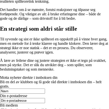
realiteten spillteoretisk tenkning.
Det handler om å se mønstre, forutsi reaksjoner og tilpasse seg
fortløpende. Og viktigst av alt: å bruke erfaringene dine – både de
gode og de dårlige – som drivstoff for å bli bedre.
En strategi som aldri står stille
Til syvende og sist er ikke spillteori en oppskrift på å vinne hver gang,
men en metode for å tenke klarere og handle klokere. Den lærer deg at
strategi ikke er noe statisk – det er en prosess. Du observerer,
analyserer, justerer og prøver igjen.
Å lære av feilene dine og justere strategien er ikke et tegn på svakhet,
men på styrke. Det er slik du utvikler deg – som spiller, som
beslutningstaker og som menneske.
Motta nyheter direkte i innboksen din
Bli en del av klubben og få gode råd direkte i innboksen din – helt
gratis.
Din e-postadresse
Bli medlem