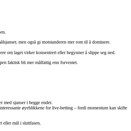
pen.
 målsjanser, men også gi motstanderen mer rom til å dominere.
vere om laget virker konsentrert eller begynner å slippe seg ned.
mpen faktisk bli mer målfattig enn forventet.
ger med sjanser i begge ender.
t interessante øyeblikkene for live-betting – fordi momentum kan skifte
 eller mål i sluttfasen.