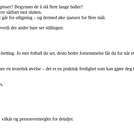
spisser? Begynner de å slå flere lange baller?
re sårbart mot slutten.
t går for utligning – og dermed øke sjansen for flere mål.
rdi der andre bare ser stillingen.
ive-betting. Jo mer fotball du ser, desto bedre fornemmelse får du for når
e en teoretisk øvelse – det er en praktisk ferdighet som kan gjøre deg ti
s.
 vilkår og personvernregler for detaljer.