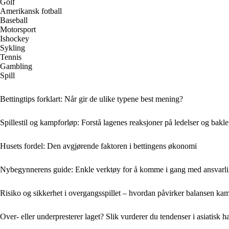
Golf
Amerikansk fotball
Baseball
Motorsport
Ishockey
Sykling
Tennis
Gambling
Spill
Bettingtips forklart: Når gir de ulike typene best mening?
Spillestil og kampforløp: Forstå lagenes reaksjoner på ledelser og bakle
Husets fordel: Den avgjørende faktoren i bettingens økonomi
Nybegynnerens guide: Enkle verktøy for å komme i gang med ansvarli
Risiko og sikkerhet i overgangsspillet – hvordan påvirker balansen ka
Over- eller underpresterer laget? Slik vurderer du tendenser i asiatisk 