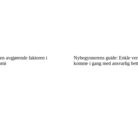
en avgjørende faktoren i
Nybegynnerens guide: Enkle verk
omi
komme i gang med ansvarlig bett