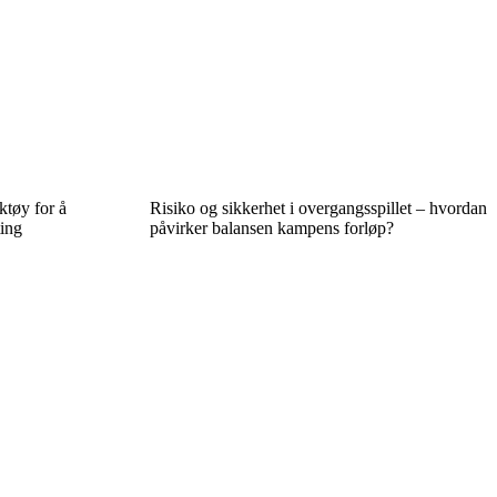
tøy for å
Risiko og sikkerhet i overgangsspillet – hvordan
ing
påvirker balansen kampens forløp?