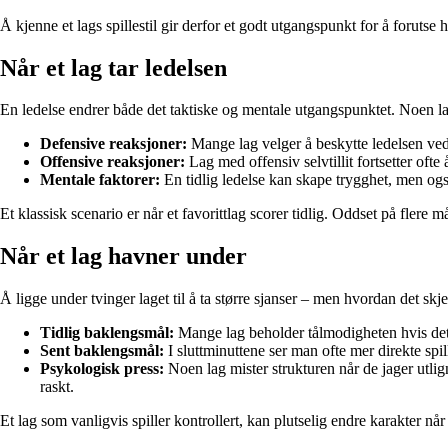
Å kjenne et lags spillestil gir derfor et godt utgangspunkt for å forutse
Når et lag tar ledelsen
En ledelse endrer både det taktiske og mentale utgangspunktet. Noen lag
Defensive reaksjoner:
Mange lag velger å beskytte ledelsen ved 
Offensive reaksjoner:
Lag med offensiv selvtillit fortsetter ofte
Mentale faktorer:
En tidlig ledelse kan skape trygghet, men også 
Et klassisk scenario er når et favorittlag scorer tidlig. Oddset på flere 
Når et lag havner under
Å ligge under tvinger laget til å ta større sjanser – men hvordan det skj
Tidlig baklengsmål:
Mange lag beholder tålmodigheten hvis det e
Sent baklengsmål:
I sluttminuttene ser man ofte mer direkte spil
Psykologisk press:
Noen lag mister strukturen når de jager utlig
raskt.
Et lag som vanligvis spiller kontrollert, kan plutselig endre karakter når