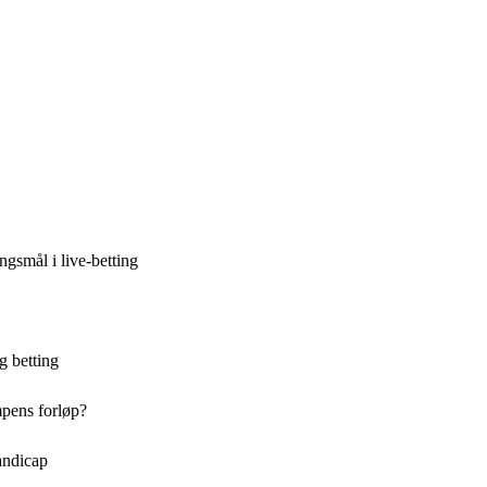
ngsmål i live-betting
g betting
mpens forløp?
handicap