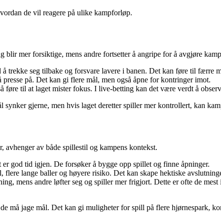
 hvordan de vil reagere på ulike kampforløp.
 blir mer forsiktige, mens andre fortsetter å angripe for å avgjøre kam
å trekke seg tilbake og forsvare lavere i banen. Det kan føre til færre
 å presse på. Det kan gi flere mål, men også åpne for kontringer imot.
føre til at laget mister fokus. I live-betting kan det være verdt å obser
mål synker gjerne, men hvis laget deretter spiller mer kontrollert, kan ka
er, avhenger av både spillestil og kampens kontekst.
r god tid igjen. De forsøker å bygge opp spillet og finne åpninger.
l, flere lange baller og høyere risiko. Det kan skape hektiske avslutnin
ning, mens andre løfter seg og spiller mer frigjort. Dette er ofte de mes
 de må jage mål. Det kan gi muligheter for spill på flere hjørnespark, kort