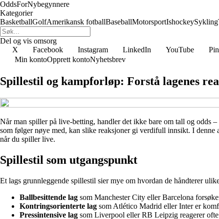
OddsForNybegynnere
Kategorier
Basketball
Golf
Amerikansk fotball
Baseball
Motorsport
Ishockey
Sykling
Del og vis omsorg
X
Facebook
Instagram
LinkedIn
YouTube
Pin
Min konto
Opprett konto
Nyhetsbrev
Spillestil og kampforløp: Forstå lagenes rea
Når man spiller på live-betting, handler det ikke bare om tall og odds 
som følger nøye med, kan slike reaksjoner gi verdifull innsikt. I denn
når du spiller live.
Spillestil som utgangspunkt
Et lags grunnleggende spillestil sier mye om hvordan de håndterer ulike
Ballbesittende lag
som Manchester City eller Barcelona forsøker
Kontringsorienterte lag
som Atlético Madrid eller Inter er komf
Pressintensive lag
som Liverpool eller RB Leipzig reagerer ofte m