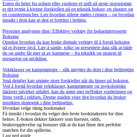
Enten du heier fra sofaen eller vurderer et spill på neste storoppgjør,
er det nyttig å kjenne forskjellen på en teknisk bokser, en slugger og
en counterpuncher. Lær hvordan stilene møtes i ringen – og hvordan
innsikt i dem kan gi deg et fortrinn i betting.
Presenter analysene dine: Effektive verktøy for bokseinteresserte
Boksing
Oppdag hvordan du kan bruke digitale verktøy til å forstå boksing
på et dypere nivå. Lær å samle, tolke og presentere data slik at både
du og andre får mer ut av kampene – fra teknikk og strategi til
prestasjon og utvikling.
Vektklasser og kampmønstre – slik utnytter du dem i dine bettingtips
Boksing
Små detaljer kan utgjøre store forskjeller når du tipper på boksing.
Ved å forstå hvordan vektklasser, kampmønstre og psykologiske
faktorer påvirker utfallet, kan du gjøre mer treffsikre vurderinger og
finne verdi i oddsen. Denne guiden viser deg hvordan du bruker
innsikten strategisk i dine bettingtips.
Hvordan velge riktig bookmaker
Få innsikt i hvordan du velger den beste bookmakeren for dine
behov. E-boken dekker faktorer som lisenser, odds,
brukeropplevelse og bonuser slik at du kan finne den perfekte
matchen for din spillreise.
Last ned guide