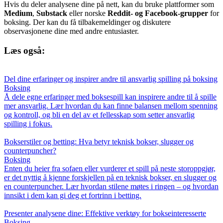
Hvis du deler analysene dine på nett, kan du bruke plattformer som
Medium
,
Substack
eller norske
Reddit- og Facebook-grupper
for
boksing. Der kan du få tilbakemeldinger og diskutere
observasjonene dine med andre entusiaster.
Læs også:
Del dine erfaringer og inspirer andre til ansvarlig spilling på boksing
Boksing
Å dele egne erfaringer med boksespill kan inspirere andre til å spille
mer ansvarlig. Lær hvordan du kan finne balansen mellom spenning
og kontroll, og bli en del av et fellesskap som setter ansvarlig
spilling i fokus.
Bokserstiler og betting: Hva betyr teknisk bokser, slugger og
counterpuncher?
Boksing
Enten du heier fra sofaen eller vurderer et spill på neste storoppgjør,
er det nyttig å kjenne forskjellen på en teknisk bokser, en slugger og
en counterpuncher. Lær hvordan stilene møtes i ringen – og hvordan
innsikt i dem kan gi deg et fortrinn i betting.
Presenter analysene dine: Effektive verktøy for bokseinteresserte
Boksing