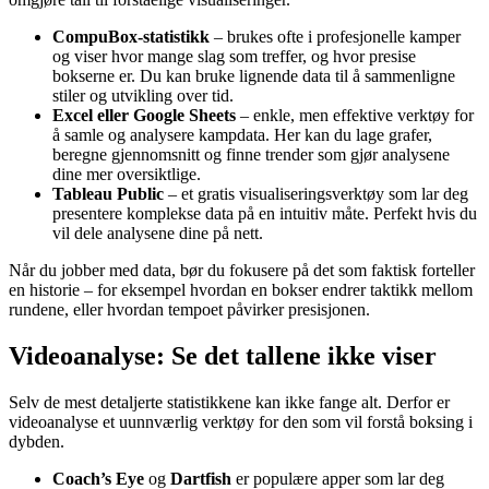
CompuBox-statistikk
– brukes ofte i profesjonelle kamper
og viser hvor mange slag som treffer, og hvor presise
bokserne er. Du kan bruke lignende data til å sammenligne
stiler og utvikling over tid.
Excel eller Google Sheets
– enkle, men effektive verktøy for
å samle og analysere kampdata. Her kan du lage grafer,
beregne gjennomsnitt og finne trender som gjør analysene
dine mer oversiktlige.
Tableau Public
– et gratis visualiseringsverktøy som lar deg
presentere komplekse data på en intuitiv måte. Perfekt hvis du
vil dele analysene dine på nett.
Når du jobber med data, bør du fokusere på det som faktisk forteller
en historie – for eksempel hvordan en bokser endrer taktikk mellom
rundene, eller hvordan tempoet påvirker presisjonen.
Videoanalyse: Se det tallene ikke viser
Selv de mest detaljerte statistikkene kan ikke fange alt. Derfor er
videoanalyse et uunnværlig verktøy for den som vil forstå boksing i
dybden.
Coach’s Eye
og
Dartfish
er populære apper som lar deg