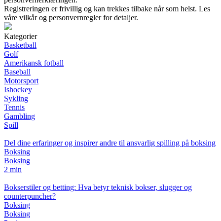
Registreringen er frivillig og kan trekkes tilbake når som helst. Les
våre vilkår og personvernregler for detaljer.
Kategorier
Basketball
Golf
Amerikansk fotball
Baseball
Motorsport
Ishockey
Sykling
Tennis
Gambling
Spill
Del dine erfaringer og inspirer andre til ansvarlig spilling på boksing
Boksing
Boksing
2 min
Bokserstiler og betting: Hva betyr teknisk bokser, slugger og
counterpuncher?
Boksing
Boksing