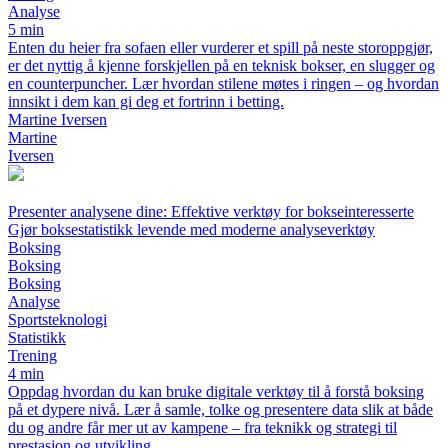
Analyse
5 min
Enten du heier fra sofaen eller vurderer et spill på neste storoppgjør,
er det nyttig å kjenne forskjellen på en teknisk bokser, en slugger og
en counterpuncher. Lær hvordan stilene møtes i ringen – og hvordan
innsikt i dem kan gi deg et fortrinn i betting.
Martine Iversen
Martine
Iversen
Presenter analysene dine: Effektive verktøy for bokseinteresserte
Gjør boksestatistikk levende med moderne analyseverktøy
Boksing
Boksing
Boksing
Analyse
Sportsteknologi
Statistikk
Trening
4 min
Oppdag hvordan du kan bruke digitale verktøy til å forstå boksing
på et dypere nivå. Lær å samle, tolke og presentere data slik at både
du og andre får mer ut av kampene – fra teknikk og strategi til
prestasjon og utvikling.