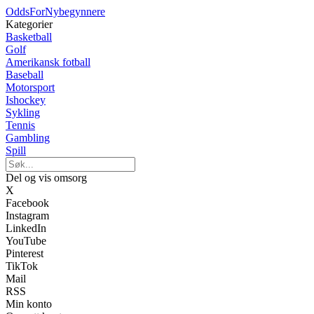
OddsForNybegynnere
Kategorier
Basketball
Golf
Amerikansk fotball
Baseball
Motorsport
Ishockey
Sykling
Tennis
Gambling
Spill
Del og vis omsorg
X
Facebook
Instagram
LinkedIn
YouTube
Pinterest
TikTok
Mail
RSS
Min konto