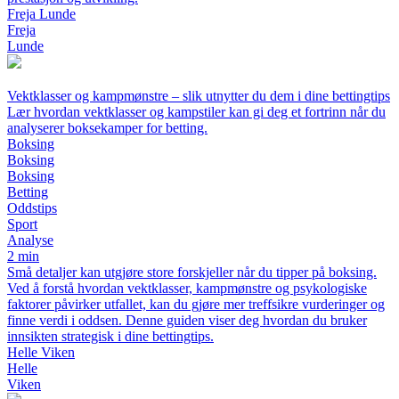
Freja Lunde
Freja
Lunde
Vektklasser og kampmønstre – slik utnytter du dem i dine bettingtips
Lær hvordan vektklasser og kampstiler kan gi deg et fortrinn når du
analyserer boksekamper for betting.
Boksing
Boksing
Boksing
Betting
Oddstips
Sport
Analyse
2 min
Små detaljer kan utgjøre store forskjeller når du tipper på boksing.
Ved å forstå hvordan vektklasser, kampmønstre og psykologiske
faktorer påvirker utfallet, kan du gjøre mer treffsikre vurderinger og
finne verdi i oddsen. Denne guiden viser deg hvordan du bruker
innsikten strategisk i dine bettingtips.
Helle Viken
Helle
Viken