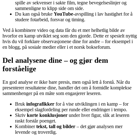
spille av sekvenser i sakte film, tegne bevegelseslinjer og
sammenligne to klipp side om side.
Du kan også bruke
YouTube
-avspilling i lav hastighet for å
studere fotarbeid, forsvar og timing.
Ved å kombinere video og data får du et mer helhetlig bilde av
hvorfor en kamp utviklet seg som den gjorde. Dette er spesielt nyttig
hvis du vil forklare observasjonene dine for andre – for eksempel i
en blogg, på sosiale medier eller i et norsk bokseforum.
Del analysene dine – og gjør dem
forståelige
En god analyse er ikke bare presis, men også lett å forstå. Når du
presenterer resultatene dine, handler det om å formidle komplekse
sammenhenger på en måte som engasjerer leseren.
Bruk
infografikker
for å vise utviklingen i en kamp – for
eksempel slagfordeling per runde eller endringer i tempo.
Skriv
korte konklusjoner
under hver figur, slik at leseren
raskt forstår poenget.
Kombiner
tekst, tall og bilder
– det gjør analysen mer
levende og troverdig.