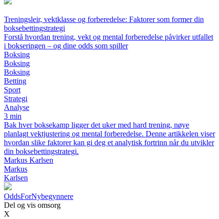
Treningsleir, vektklasse og forberedelse: Faktorer som former din
boksebettingstrategi
Forstå hvordan trening, vekt og mental forberedelse påvirker utfallet
i bokseringen – og dine odds som spiller
Boksing
Boksing
Boksing
Betting
Sport
Strategi
Analyse
3 min
Bak hver boksekamp ligger det uker med hard trening, nøye
planlagt vektjustering og mental forberedelse. Denne artikkelen viser
hvordan slike faktorer kan gi deg et analytisk fortrinn når du utvikler
din boksebettingstrategi.
Markus Karlsen
Markus
Karlsen
OddsForNybegynnere
Del og vis omsorg
X