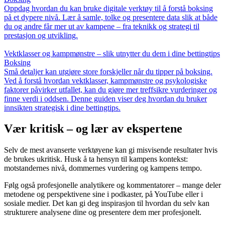
Oppdag hvordan du kan bruke digitale verktøy til å forstå boksing
på et dypere nivå. Lær å samle, tolke og presentere data slik at både
du og andre får mer ut av kampene – fra teknikk og strategi til
prestasjon og utvikling.
Vektklasser og kampmønstre – slik utnytter du dem i dine bettingtips
Boksing
Små detaljer kan utgjøre store forskjeller når du tipper på boksing.
Ved å forstå hvordan vektklasser, kampmønstre og psykologiske
faktorer påvirker utfallet, kan du gjøre mer treffsikre vurderinger og
finne verdi i oddsen. Denne guiden viser deg hvordan du bruker
innsikten strategisk i dine bettingtips.
Vær kritisk – og lær av ekspertene
Selv de mest avanserte verktøyene kan gi misvisende resultater hvis
de brukes ukritisk. Husk å ta hensyn til kampens kontekst:
motstandernes nivå, dommernes vurdering og kampens tempo.
Følg også profesjonelle analytikere og kommentatorer – mange deler
metodene og perspektivene sine i podkaster, på YouTube eller i
sosiale medier. Det kan gi deg inspirasjon til hvordan du selv kan
strukturere analysene dine og presentere dem mer profesjonelt.