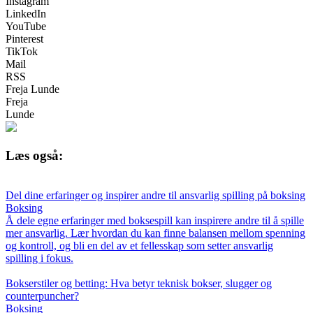
Instagram
LinkedIn
YouTube
Pinterest
TikTok
Mail
RSS
Freja Lunde
Freja
Lunde
Læs også:
Del dine erfaringer og inspirer andre til ansvarlig spilling på boksing
Boksing
Å dele egne erfaringer med boksespill kan inspirere andre til å spille
mer ansvarlig. Lær hvordan du kan finne balansen mellom spenning
og kontroll, og bli en del av et fellesskap som setter ansvarlig
spilling i fokus.
Bokserstiler og betting: Hva betyr teknisk bokser, slugger og
counterpuncher?
Boksing