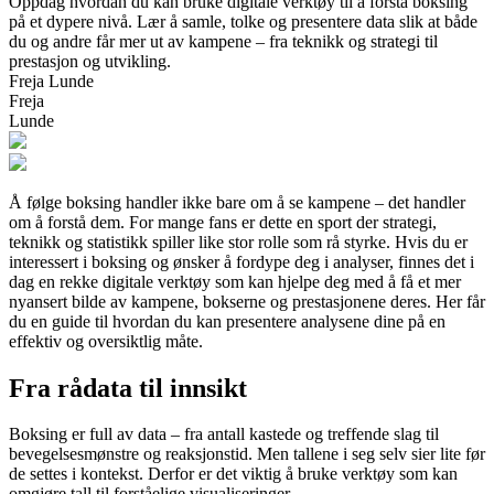
Oppdag hvordan du kan bruke digitale verktøy til å forstå boksing
på et dypere nivå. Lær å samle, tolke og presentere data slik at både
du og andre får mer ut av kampene – fra teknikk og strategi til
prestasjon og utvikling.
Freja Lunde
Freja
Lunde
Å følge boksing handler ikke bare om å se kampene – det handler
om å forstå dem. For mange fans er dette en sport der strategi,
teknikk og statistikk spiller like stor rolle som rå styrke. Hvis du er
interessert i boksing og ønsker å fordype deg i analyser, finnes det i
dag en rekke digitale verktøy som kan hjelpe deg med å få et mer
nyansert bilde av kampene, bokserne og prestasjonene deres. Her får
du en guide til hvordan du kan presentere analysene dine på en
effektiv og oversiktlig måte.
Fra rådata til innsikt
Boksing er full av data – fra antall kastede og treffende slag til
bevegelsesmønstre og reaksjonstid. Men tallene i seg selv sier lite før
de settes i kontekst. Derfor er det viktig å bruke verktøy som kan
omgjøre tall til forståelige visualiseringer.