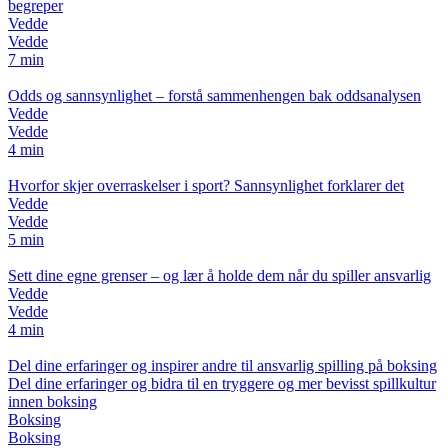
begreper
Vedde
Vedde
7 min
Odds og sannsynlighet – forstå sammenhengen bak oddsanalysen
Vedde
Vedde
4 min
Hvorfor skjer overraskelser i sport? Sannsynlighet forklarer det
Vedde
Vedde
5 min
Sett dine egne grenser – og lær å holde dem når du spiller ansvarlig
Vedde
Vedde
4 min
Del dine erfaringer og inspirer andre til ansvarlig spilling på boksing
Del dine erfaringer og bidra til en tryggere og mer bevisst spillkultur
innen boksing
Boksing
Boksing