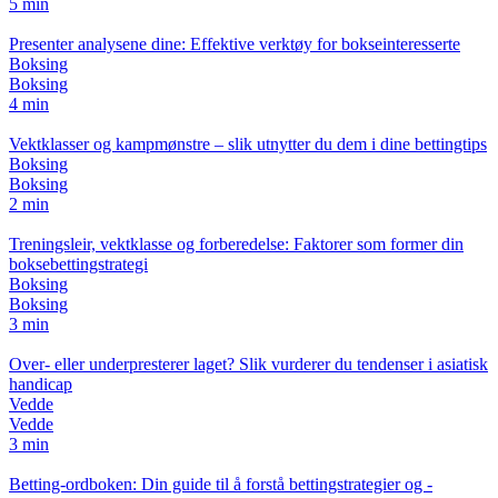
5 min
Presenter analysene dine: Effektive verktøy for bokseinteresserte
Boksing
Boksing
4 min
Vektklasser og kampmønstre – slik utnytter du dem i dine bettingtips
Boksing
Boksing
2 min
Treningsleir, vektklasse og forberedelse: Faktorer som former din
boksebettingstrategi
Boksing
Boksing
3 min
Over- eller underpresterer laget? Slik vurderer du tendenser i asiatisk
handicap
Vedde
Vedde
3 min
Betting-ordboken: Din guide til å forstå bettingstrategier og -