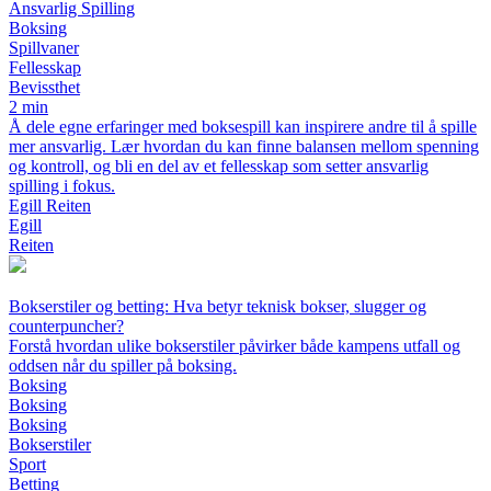
Ansvarlig Spilling
Boksing
Spillvaner
Fellesskap
Bevissthet
2 min
Å dele egne erfaringer med boksespill kan inspirere andre til å spille
mer ansvarlig. Lær hvordan du kan finne balansen mellom spenning
og kontroll, og bli en del av et fellesskap som setter ansvarlig
spilling i fokus.
Egill Reiten
Egill
Reiten
Bokserstiler og betting: Hva betyr teknisk bokser, slugger og
counterpuncher?
Forstå hvordan ulike bokserstiler påvirker både kampens utfall og
oddsen når du spiller på boksing.
Boksing
Boksing
Boksing
Bokserstiler
Sport
Betting