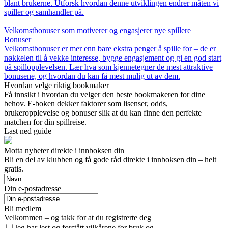
blant brukerne. Utforsk hvordan denne utviklingen endrer måten vi
spiller og samhandler på.
Velkomstbonuser som motiverer og engasjerer nye spillere
Bonuser
Velkomstbonuser er mer enn bare ekstra penger å spille for – de er
nøkkelen til å vekke interesse, bygge engasjement og gi en god start
på spillopplevelsen. Lær hva som kjennetegner de mest attraktive
bonusene, og hvordan du kan få mest mulig ut av dem.
Hvordan velge riktig bookmaker
Få innsikt i hvordan du velger den beste bookmakeren for dine
behov. E-boken dekker faktorer som lisenser, odds,
brukeropplevelse og bonuser slik at du kan finne den perfekte
matchen for din spillreise.
Last ned guide
Motta nyheter direkte i innboksen din
Bli en del av klubben og få gode råd direkte i innboksen din – helt
gratis.
Din e-postadresse
Bli medlem
Velkommen – og takk for at du registrerte deg
Jeg har lest og forstått vilkårene for bruk og