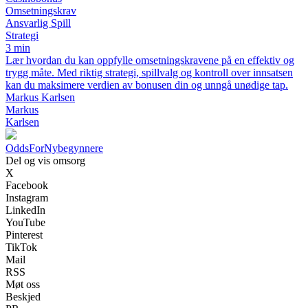
Omsetningskrav
Ansvarlig Spill
Strategi
3 min
Lær hvordan du kan oppfylle omsetningskravene på en effektiv og
trygg måte. Med riktig strategi, spillvalg og kontroll over innsatsen
kan du maksimere verdien av bonusen din og unngå unødige tap.
Markus Karlsen
Markus
Karlsen
OddsForNybegynnere
Del og vis omsorg
X
Facebook
Instagram
LinkedIn
YouTube
Pinterest
TikTok
Mail
RSS
Møt oss
Beskjed