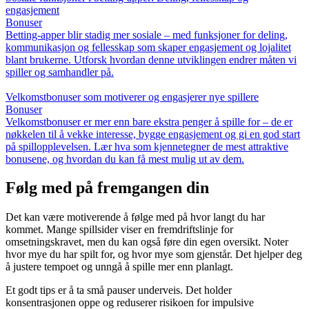
engasjement
Bonuser
Betting-apper blir stadig mer sosiale – med funksjoner for deling,
kommunikasjon og fellesskap som skaper engasjement og lojalitet
blant brukerne. Utforsk hvordan denne utviklingen endrer måten vi
spiller og samhandler på.
Velkomstbonuser som motiverer og engasjerer nye spillere
Bonuser
Velkomstbonuser er mer enn bare ekstra penger å spille for – de er
nøkkelen til å vekke interesse, bygge engasjement og gi en god start
på spillopplevelsen. Lær hva som kjennetegner de mest attraktive
bonusene, og hvordan du kan få mest mulig ut av dem.
Følg med på fremgangen din
Det kan være motiverende å følge med på hvor langt du har
kommet. Mange spillsider viser en fremdriftslinje for
omsetningskravet, men du kan også føre din egen oversikt. Noter
hvor mye du har spilt for, og hvor mye som gjenstår. Det hjelper deg
å justere tempoet og unngå å spille mer enn planlagt.
Et godt tips er å ta små pauser underveis. Det holder
konsentrasjonen oppe og reduserer risikoen for impulsive