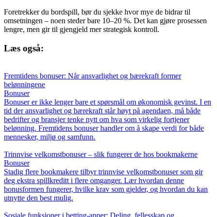
Foretrekker du bordspill, bør du sjekke hvor mye de bidrar til
omsetningen – noen steder bare 10–20 %. Det kan gjøre prosessen
lengre, men gir til gjengjeld mer strategisk kontroll.
Læs også:
Fremtidens bonuser: Når ansvarlighet og bærekraft former
belønningene
Bonuser
Bonuser er ikke lenger bare et spørsmål om økonomisk gevinst. I en
tid der ansvarlighet og bærekraft står høyt på agendaen, må både
bedrifter og bransjer tenke nytt om hva som virkelig fortjener
belønning. Fremtidens bonuser handler om å skape verdi for både
mennesker, miljø og samfunn.
Trinnvise velkomstbonuser – slik fungerer de hos bookmakerne
Bonuser
Stadig flere bookmakere tilbyr trinnvise velkomstbonuser som gir
deg ekstra spillkreditt i flere omganger. Lær hvordan denne
bonusformen fungerer, hvilke krav som gjelder, og hvordan du kan
utnytte den best mulig.
Sosiale funksjoner i betting-apper: Deling, fellesskap og