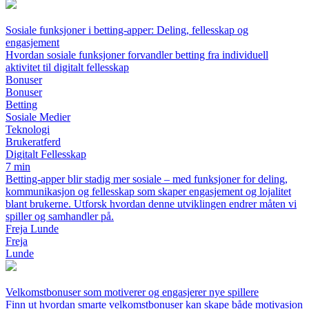
Sosiale funksjoner i betting-apper: Deling, fellesskap og
engasjement
Hvordan sosiale funksjoner forvandler betting fra individuell
aktivitet til digitalt fellesskap
Bonuser
Bonuser
Betting
Sosiale Medier
Teknologi
Brukeratferd
Digitalt Fellesskap
7 min
Betting-apper blir stadig mer sosiale – med funksjoner for deling,
kommunikasjon og fellesskap som skaper engasjement og lojalitet
blant brukerne. Utforsk hvordan denne utviklingen endrer måten vi
spiller og samhandler på.
Freja Lunde
Freja
Lunde
Velkomstbonuser som motiverer og engasjerer nye spillere
Finn ut hvordan smarte velkomstbonuser kan skape både motivasjon