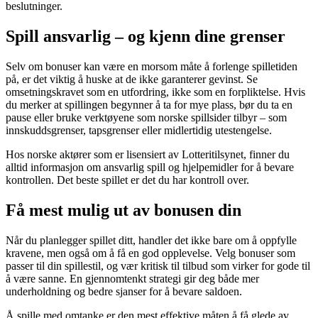
beslutninger.
Spill ansvarlig – og kjenn dine grenser
Selv om bonuser kan være en morsom måte å forlenge spilletiden
på, er det viktig å huske at de ikke garanterer gevinst. Se
omsetningskravet som en utfordring, ikke som en forpliktelse. Hvis
du merker at spillingen begynner å ta for mye plass, bør du ta en
pause eller bruke verktøyene som norske spillsider tilbyr – som
innskuddsgrenser, tapsgrenser eller midlertidig utestengelse.
Hos norske aktører som er lisensiert av Lotteritilsynet, finner du
alltid informasjon om ansvarlig spill og hjelpemidler for å bevare
kontrollen. Det beste spillet er det du har kontroll over.
Få mest mulig ut av bonusen din
Når du planlegger spillet ditt, handler det ikke bare om å oppfylle
kravene, men også om å få en god opplevelse. Velg bonuser som
passer til din spillestil, og vær kritisk til tilbud som virker for gode til
å være sanne. En gjennomtenkt strategi gir deg både mer
underholdning og bedre sjanser for å bevare saldoen.
Å spille med omtanke er den mest effektive måten å få glede av