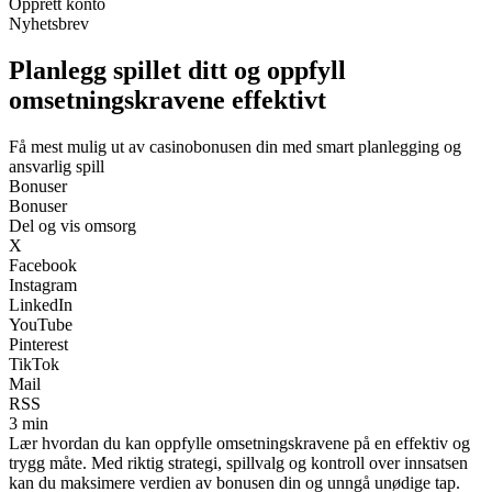
Opprett konto
Nyhetsbrev
Planlegg spillet ditt og oppfyll
omsetningskravene effektivt
Få mest mulig ut av casinobonusen din med smart planlegging og
ansvarlig spill
Bonuser
Bonuser
Del og vis omsorg
X
Facebook
Instagram
LinkedIn
YouTube
Pinterest
TikTok
Mail
RSS
3 min
Lær hvordan du kan oppfylle omsetningskravene på en effektiv og
trygg måte. Med riktig strategi, spillvalg og kontroll over innsatsen
kan du maksimere verdien av bonusen din og unngå unødige tap.