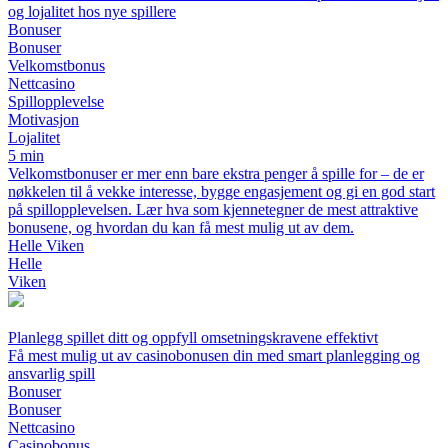
og lojalitet hos nye spillere
Bonuser
Bonuser
Velkomstbonus
Nettcasino
Spillopplevelse
Motivasjon
Lojalitet
5 min
Velkomstbonuser er mer enn bare ekstra penger å spille for – de er
nøkkelen til å vekke interesse, bygge engasjement og gi en god start
på spillopplevelsen. Lær hva som kjennetegner de mest attraktive
bonusene, og hvordan du kan få mest mulig ut av dem.
Helle Viken
Helle
Viken
Planlegg spillet ditt og oppfyll omsetningskravene effektivt
Få mest mulig ut av casinobonusen din med smart planlegging og
ansvarlig spill
Bonuser
Bonuser
Nettcasino
Casinobonus