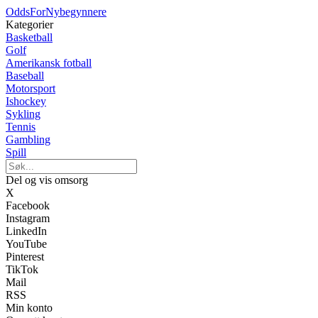
OddsForNybegynnere
Kategorier
Basketball
Golf
Amerikansk fotball
Baseball
Motorsport
Ishockey
Sykling
Tennis
Gambling
Spill
Del og vis omsorg
X
Facebook
Instagram
LinkedIn
YouTube
Pinterest
TikTok
Mail
RSS
Min konto