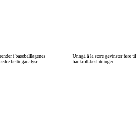
ender i baseballlagenes
Unngå å la store gevinster føre til
 bedre bettinganalyse
bankroll-beslutninger