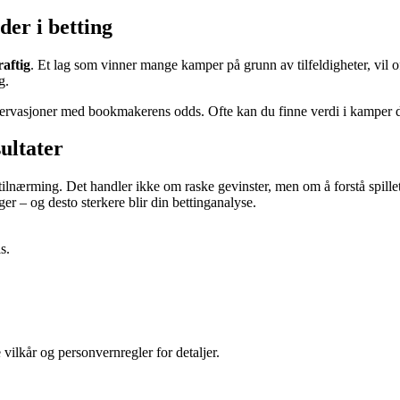
der i betting
aftig
. Et lag som vinner mange kamper på grunn av tilfeldigheter, vil of
g.
servasjoner med bookmakerens odds. Ofte kan du finne verdi i kamper de
ultater
tilnærming. Det handler ikke om raske gevinster, men om å forstå spille
nger – og desto sterkere blir din bettinganalyse.
s.
 vilkår og personvernregler for detaljer.