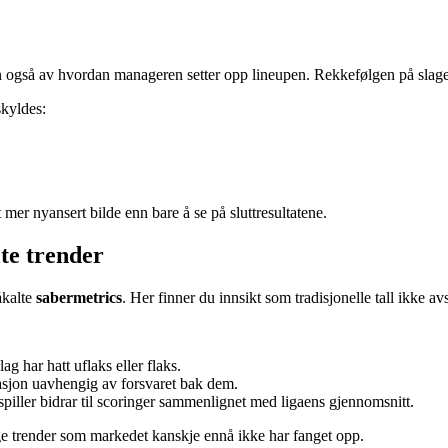
n også av hvordan manageren setter opp lineupen. Rekkefølgen på slagere
skyldes:
t mer nyansert bilde enn bare å se på sluttresultatene.
lte trender
åkalte
sabermetrics
. Her finner du innsikt som tradisjonelle tall ikke avs
ag har hatt uflaks eller flaks.
asjon uavhengig av forsvaret bak dem.
spiller bidrar til scoringer sammenlignet med ligaens gjennomsnitt.
ge trender som markedet kanskje ennå ikke har fanget opp.