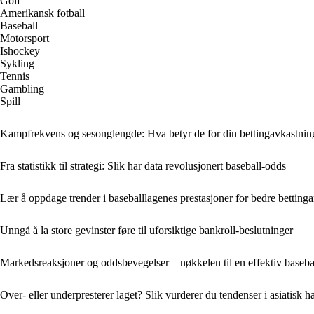
Golf
Amerikansk fotball
Baseball
Motorsport
Ishockey
Sykling
Tennis
Gambling
Spill
Kampfrekvens og sesonglengde: Hva betyr de for din bettingavkastning
Fra statistikk til strategi: Slik har data revolusjonert baseball-odds
Lær å oppdage trender i baseballlagenes prestasjoner for bedre betting
Unngå å la store gevinster føre til uforsiktige bankroll-beslutninger
Markedsreaksjoner og oddsbevegelser – nøkkelen til en effektiv basebal
Over- eller underpresterer laget? Slik vurderer du tendenser i asiatisk 