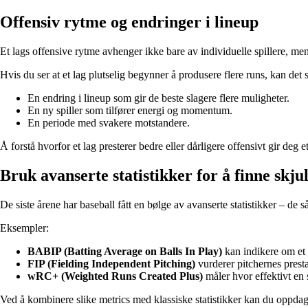
Offensiv rytme og endringer i lineup
Et lags offensive rytme avhenger ikke bare av individuelle spillere, me
Hvis du ser at et lag plutselig begynner å produsere flere runs, kan det 
En endring i lineup som gir de beste slagere flere muligheter.
En ny spiller som tilfører energi og momentum.
En periode med svakere motstandere.
Å forstå hvorfor et lag presterer bedre eller dårligere offensivt gir deg e
Bruk avanserte statistikker for å finne skju
De siste årene har baseball fått en bølge av avanserte statistikker – de s
Eksempler:
BABIP (Batting Average on Balls In Play)
kan indikere om et l
FIP (Fielding Independent Pitching)
vurderer pitchernes prest
wRC+ (Weighted Runs Created Plus)
måler hvor effektivt en 
Ved å kombinere slike metrics med klassiske statistikker kan du oppda