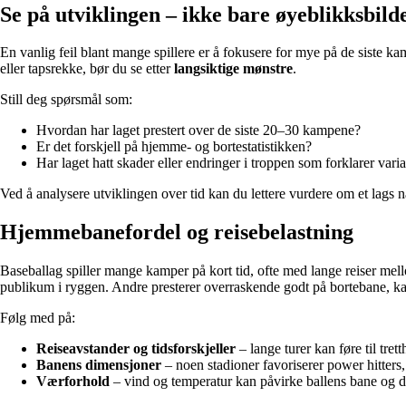
Se på utviklingen – ikke bare øyeblikksbild
En vanlig feil blant mange spillere er å fokusere for mye på de siste ka
eller tapsrekke, bør du se etter
langsiktige mønstre
.
Still deg spørsmål som:
Hvordan har laget prestert over de siste 20–30 kampene?
Er det forskjell på hjemme- og bortestatistikken?
Har laget hatt skader eller endringer i troppen som forklarer vari
Ved å analysere utviklingen over tid kan du lettere vurdere om et lags nå
Hjemmebanefordel og reisebelastning
Baseballag spiller mange kamper på kort tid, ofte med lange reiser me
publikum i ryggen. Andre presterer overraskende godt på bortebane, kansk
Følg med på:
Reiseavstander og tidsforskjeller
– lange turer kan føre til trett
Banens dimensjoner
– noen stadioner favoriserer power hitters,
Værforhold
– vind og temperatur kan påvirke ballens bane og d