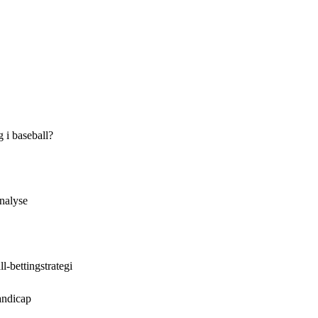
 i baseball?
analyse
l-bettingstrategi
handicap