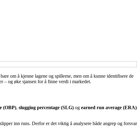
ke bare om å kjenne lagene og spillerne, men om å kunne identifisere de
r – og øke sjansen for å finne verdi i markedet.
ge (OBP)
,
slugging percentage (SLG)
og
earned run average (ERA)
pper inn runs. Derfor er det viktig å analysere både angrep og forsvar