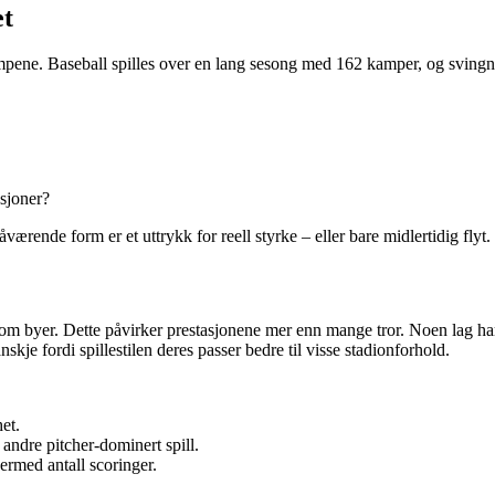
et
mpene. Baseball spilles over en lang sesong med 162 kamper, og svingning
asjoner?
værende form er et uttrykk for reell styrke – eller bare midlertidig flyt.
llom byer. Dette påvirker prestasjonene mer enn mange tror. Noen lag h
je fordi spillestilen deres passer bedre til visse stadionforhold.
het.
 andre pitcher-dominert spill.
ermed antall scoringer.