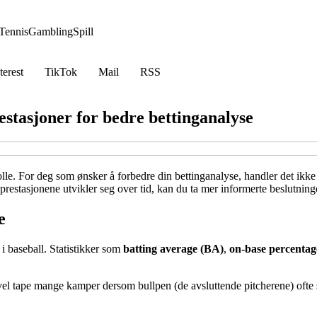
Tennis
Gambling
Spill
terest
TikTok
Mail
RSS
estasjoner for bedre bettinganalyse
 rolle. For deg som ønsker å forbedre din bettinganalyse, handler det ik
restasjonene utvikler seg over tid, kan du ta mer informerte beslutninge
e
i baseball. Statistikker som
batting average (BA)
,
on-base percenta
 tape mange kamper dersom bullpen (de avsluttende pitcherene) ofte sli