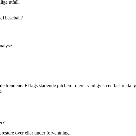
ige utfall.
 i baseball?
analyse
e trendene. Et lags startende pitchere roterer vanligvis i en fast rekkef
e.
er?
prestere over eller under forventning.