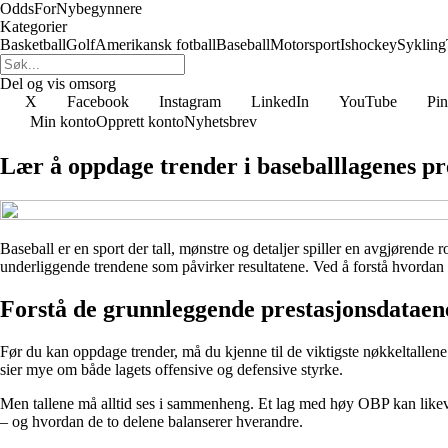
OddsForNybegynnere
Kategorier
Basketball
Golf
Amerikansk fotball
Baseball
Motorsport
Ishockey
Sykling
Del og vis omsorg
X
Facebook
Instagram
LinkedIn
YouTube
Pin
Min konto
Opprett konto
Nyhetsbrev
Lær å oppdage trender i baseballlagenes pr
Baseball er en sport der tall, mønstre og detaljer spiller en avgjørende
underliggende trendene som påvirker resultatene. Ved å forstå hvordan p
Forstå de grunnleggende prestasjonsdataen
Før du kan oppdage trender, må du kjenne til de viktigste nøkkeltallene 
sier mye om både lagets offensive og defensive styrke.
Men tallene må alltid ses i sammenheng. Et lag med høy OBP kan likevel
– og hvordan de to delene balanserer hverandre.