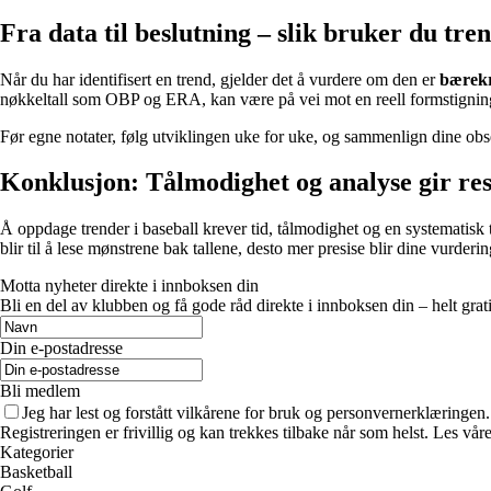
Fra data til beslutning – slik bruker du tren
Når du har identifisert en trend, gjelder det å vurdere om den er
bærekr
nøkkeltall som OBP og ERA, kan være på vei mot en reell formstignin
Før egne notater, følg utviklingen uke for uke, og sammenlign dine ob
Konklusjon: Tålmodighet og analyse gir res
Å oppdage trender i baseball krever tid, tålmodighet og en systematisk 
blir til å lese mønstrene bak tallene, desto mer presise blir dine vurderi
Motta nyheter direkte i innboksen din
Bli en del av klubben og få gode råd direkte i innboksen din – helt grati
Din e-postadresse
Bli medlem
Jeg har lest og forstått vilkårene for bruk og personvernerklæringen.
Registreringen er frivillig og kan trekkes tilbake når som helst. Les våre
Kategorier
Basketball