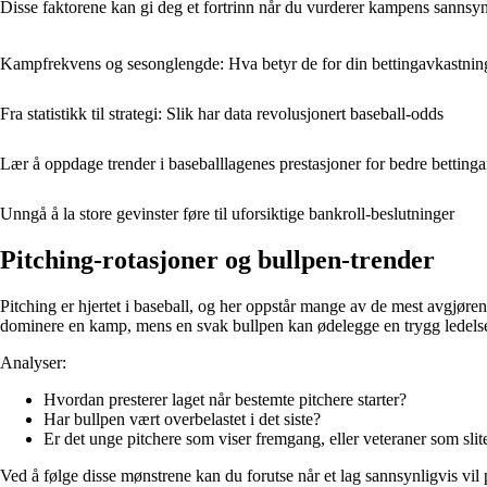
Disse faktorene kan gi deg et fortrinn når du vurderer kampens sannsynl
Kampfrekvens og sesonglengde: Hva betyr de for din bettingavkastning
Fra statistikk til strategi: Slik har data revolusjonert baseball-odds
Lær å oppdage trender i baseballlagenes prestasjoner for bedre betting
Unngå å la store gevinster føre til uforsiktige bankroll-beslutninger
Pitching-rotasjoner og bullpen-trender
Pitching er hjertet i baseball, og her oppstår mange av de mest avgjørend
dominere en kamp, mens en svak bullpen kan ødelegge en trygg ledels
Analyser:
Hvordan presterer laget når bestemte pitchere starter?
Har bullpen vært overbelastet i det siste?
Er det unge pitchere som viser fremgang, eller veteraner som slit
Ved å følge disse mønstrene kan du forutse når et lag sannsynligvis vil 