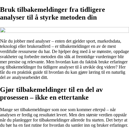
Bruk tilbakemeldinger fra tidligere
analyser til å styrke metoden din
Når du jobber med analyser – enten det gjelder sport, markedsdata,
teknologi eller brukeradferd – er tilbakemeldinger en av de mest
verdifulle ressursene du har. De hjelper deg med å se mønstre, oppdage
svakheter og forbedre metoden din slik at fremtidige vurderinger blir
mer presise og relevante. Men hvordan kan du faktisk bruke erfaringer
og tilbakemeldinger fra tidligere analyser til å utvikle deg videre? Her
får du en praktisk guide til hvordan du kan gjøre læring til en naturlig
del av analysearbeidet ditt.
Gjør tilbakemeldinger til en del av
prosessen – ikke en ettertanke
Mange ser tilbakemeldinger som noe som kommer
etterpå
– når
analysen er ferdig og resultatet levert. Men den største verdien oppstår
når du planlegger for tilbakemeldinger allerede fra starten. Det betyr at
du bør ha en fast rutine for hvordan du samler inn og bruker erfaringer.