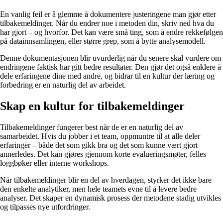
En vanlig feil er å glemme å dokumentere justeringene man gjør etter
tilbakemeldinger. Når du endrer noe i metoden din, skriv ned hva du
har gjort – og hvorfor. Det kan være små ting, som å endre rekkefølgen
på datainnsamlingen, eller større grep, som å bytte analysemodell.
Denne dokumentasjonen blir uvurderlig når du senere skal vurdere om
endringene faktisk har gitt bedre resultater. Den gjør det også enklere å
dele erfaringene dine med andre, og bidrar til en kultur der læring og
forbedring er en naturlig del av arbeidet.
Skap en kultur for tilbakemeldinger
Tilbakemeldinger fungerer best når de er en naturlig del av
samarbeidet. Hvis du jobber i et team, oppmuntre til at alle deler
erfaringer – både det som gikk bra og det som kunne vært gjort
annerledes. Det kan gjøres gjennom korte evalueringsmøter, felles
loggbøker eller interne workshops.
Når tilbakemeldinger blir en del av hverdagen, styrker det ikke bare
den enkelte analytiker, men hele teamets evne til å levere bedre
analyser. Det skaper en dynamisk prosess der metodene stadig utvikles
og tilpasses nye utfordringer.