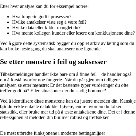
Etter hver analyse kan du for eksempel notere:
Hva fungerte godt i prosessen?
Hvilke antakelser viste seg å være feil?
Hvilke data eller kilder manglet du?
Hva mente kolleger, kunder eller lesere om konklusjonene dine?
Ved å gjøre dette systematisk bygger du opp et arkiv av læring som du
kan bruke neste gang du skal analysere noe lignende.
Se etter mønstre i feil og suksesser
Tilbakemeldinger handler ikke bare om å finne feil – de handler også
om å forstå hvorfor noe fungerte. Når du går gjennom tidligere
analyser, se etter mønstre: Er det bestemte typer vurderinger du ofte
treffer godt på? Eller situasjoner der du stadig bommer?
Ved å identifisere disse mønstrene kan du justere metoden din. Kanskje
bør du vekte enkelte datakilder høyere, endre hvordan du tolker
statistikk, eller bruke mer tid på å teste antakelsene dine. Det er i denne
refleksjonen at metoden din blir mer robust og treffsikker.
De mest utbredte funksjonene i moderne bettingmiljøer