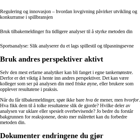
Regulering og innovasjon – hvordan lovgivning påvirker utvikling og
konkurranse i spillbransjen
Bruk tilbakemeldinger fra tidligere analyser til å styrke metoden din
Sportsanalyse: Slik analyserer du et lags spillestil og tilpasningsevne
Bruk andres perspektiver aktivt
Selv den mest erfarne analytiker kan bli fanget i egne tankemønstre.
Derfor er det viktig å hente inn andres perspektiver. Det kan være
kolleger som ser på analysen din med friske øyne, eller brukere som
opplever resultatene i praksis.
Når du får tilbakemeldinger, spør ikke bare
hva
de mener, men
hvorfor
.
Hva fikk dem til å tolke resultatene slik de gjorde? Hvilke deler av
analysen var uklare eller spesielt overbevisende? Jo bedre du forstår
bakgrunnen for reaksjonene, desto mer målrettet kan du forbedre
metoden din.
Dokumenter endringene du gjør